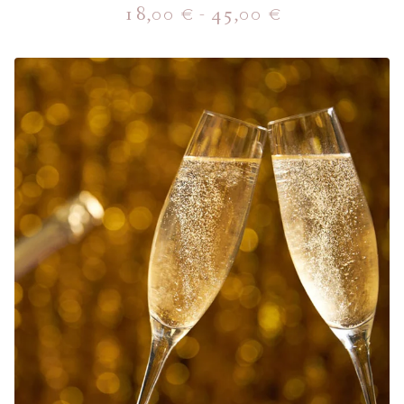
18,00
€
-
45,00
€